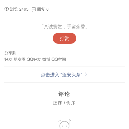
浏览 2495
回复 0
「真诚赞赏，手留余香」
打赏
分享到
好友
朋友圈
QQ好友
微博
QQ空间
点击进入 "蓬安头条"
评论
正序
/
倒序