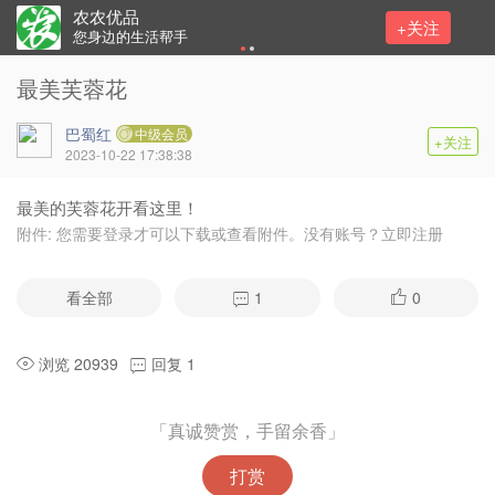
农农优品
+关注
您身边的生活帮手
最美芙蓉花
巴蜀红
中级会员
+关注
2023-10-22 17:38:38
最美的芙蓉花开看这里！
附件:
您需要
登录
才可以下载或查看附件。没有账号？
立即注册
看全部
1
0
浏览 20939
回复 1
「真诚赞赏，手留余香」
打赏