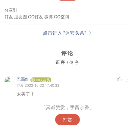
分享到
好友
朋友圈
QQ好友
微博
QQ空间
点击进入 "蓬安头条"
评论
正序
/
倒序
巴蜀红
中级会员
沙发
2023-10-22 17:40:33
太美了！
「真诚赞赏，手留余香」
打赏