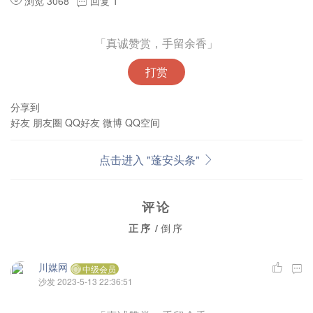
浏览 3068
回复 1
「真诚赞赏，手留余香」
打赏
分享到
好友
朋友圈
QQ好友
微博
QQ空间
点击进入 "蓬安头条"
评论
正序
/
倒序
川媒网
中级会员
沙发
2023-5-13 22:36:51