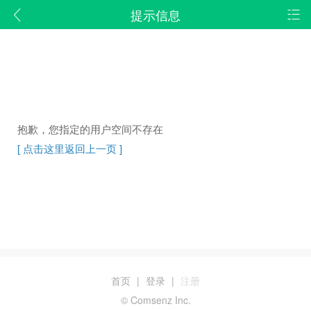
提示信息
抱歉，您指定的用户空间不存在
[ 点击这里返回上一页 ]
首页
|
登录
|
注册
© Comsenz Inc.