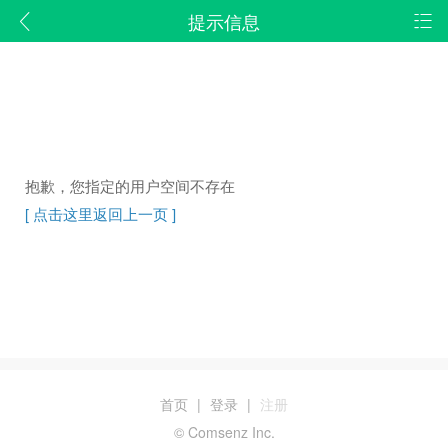
提示信息
抱歉，您指定的用户空间不存在
[ 点击这里返回上一页 ]
首页
|
登录
|
注册
© Comsenz Inc.