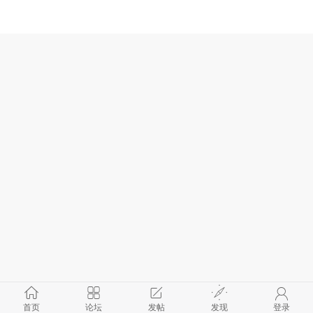
首页
论坛
发帖
发现
登录