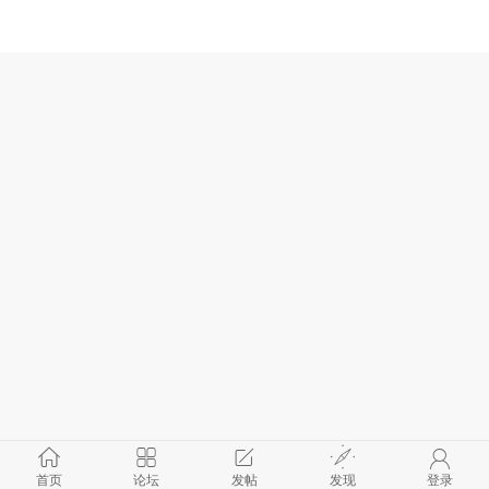
首页
论坛
发帖
发现
登录