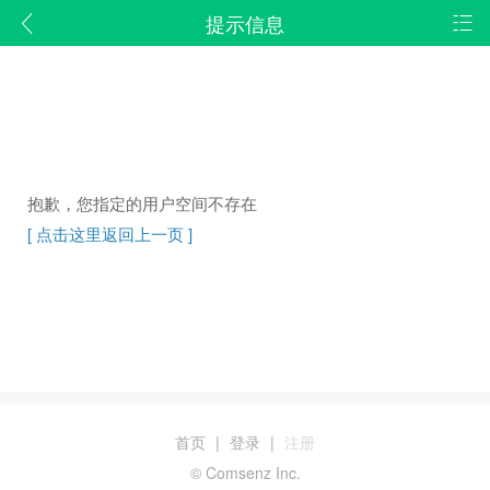
提示信息
抱歉，您指定的用户空间不存在
[ 点击这里返回上一页 ]
首页
|
登录
|
注册
© Comsenz Inc.