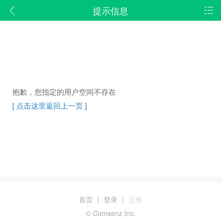
提示信息
抱歉，您指定的用户空间不存在
[ 点击这里返回上一页 ]
首页
|
登录
|
注册
© Comsenz Inc.