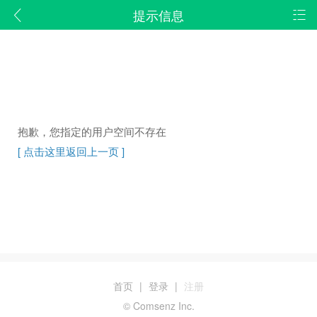
提示信息
抱歉，您指定的用户空间不存在
[ 点击这里返回上一页 ]
首页
|
登录
|
注册
© Comsenz Inc.