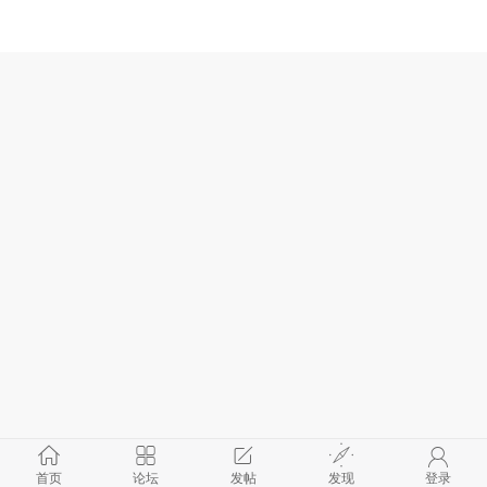
首页
论坛
发帖
发现
登录