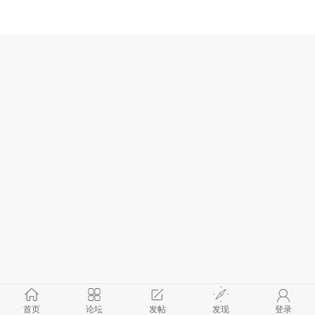
首页
论坛
发帖
发现
登录