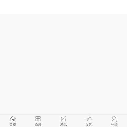
首页
论坛
发帖
发现
登录