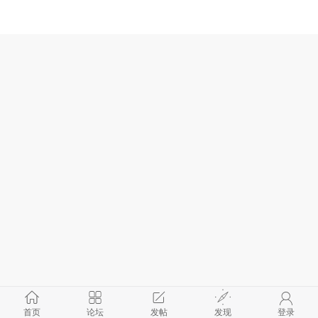
首页
论坛
发帖
发现
登录