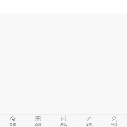
首页
论坛
发帖
发现
登录