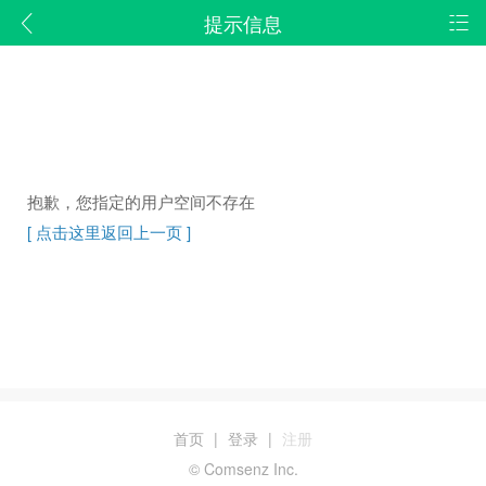
提示信息
抱歉，您指定的用户空间不存在
[ 点击这里返回上一页 ]
首页
|
登录
|
注册
© Comsenz Inc.