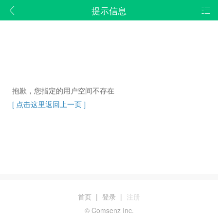
提示信息
抱歉，您指定的用户空间不存在
[ 点击这里返回上一页 ]
首页
|
登录
|
注册
© Comsenz Inc.