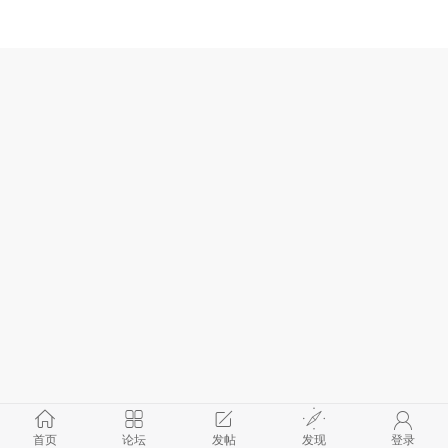
首页
论坛
发帖
发现
登录