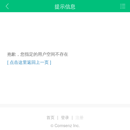
提示信息
抱歉，您指定的用户空间不存在
[ 点击这里返回上一页 ]
首页
|
登录
|
注册
© Comsenz Inc.