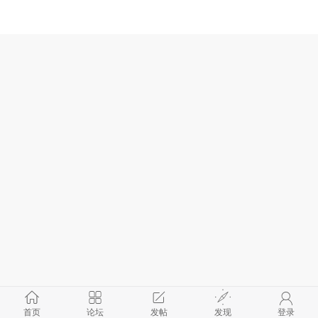
首页
论坛
发帖
发现
登录