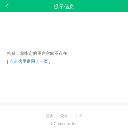
提示信息
抱歉，您指定的用户空间不存在
[ 点击这里返回上一页 ]
首页
|
登录
|
注册
© Comsenz Inc.