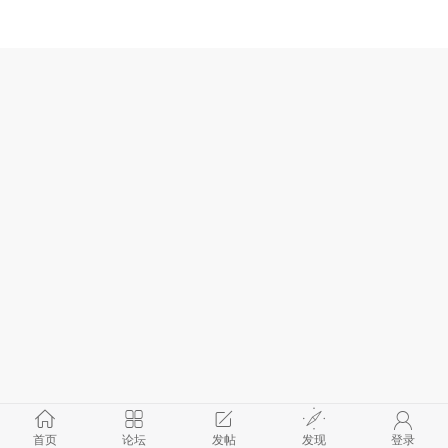
首页
论坛
发帖
发现
登录