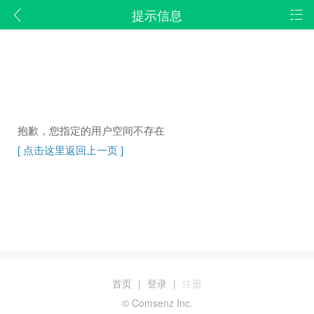
提示信息
抱歉，您指定的用户空间不存在
[ 点击这里返回上一页 ]
首页
|
登录
|
注册
© Comsenz Inc.